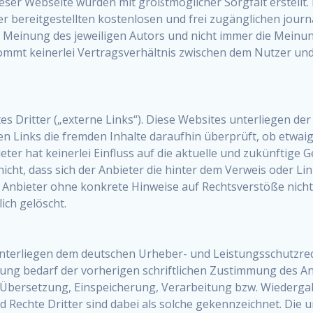
ieser Webseite wurden mit größtmöglicher Sorgfalt erstellt
der bereitgestellten kostenlosen und frei zugänglichen jour
Meinung des jeweiligen Autors und nicht immer die Meinung
kommt keinerlei Vertragsverhältnis zwischen dem Nutzer und
 Dritter („externe Links“). Diese Websites unterliegen der 
en Links die fremden Inhalte daraufhin überprüft, ob etwa
eter hat keinerlei Einfluss auf die aktuelle und zukünftige 
icht, dass sich der Anbieter die hinter dem Verweis oder Lin
en Anbieter ohne konkrete Hinweise auf Rechtsverstöße nic
ich gelöscht.
e unterliegen dem deutschen Urheber- und Leistungsschutzr
ng bedarf der vorherigen schriftlichen Zustimmung des Anbi
, Übersetzung, Einspeicherung, Verarbeitung bzw. Wiederg
 Rechte Dritter sind dabei als solche gekennzeichnet. Die 