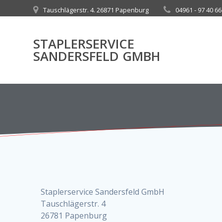
Zum
Tauschlägerstr. 4. 26871 Papenburg
04961 - 97 40 66
Inhalt
springen
STAPLERSERVICE
SANDERSFELD GMBH
Staplerservice Sandersfeld GmbH
Tauschlägerstr. 4
26781 Papenburg