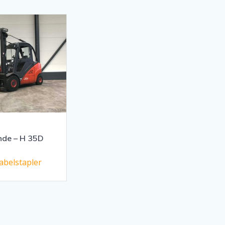
nde – H 35D
abelstapler