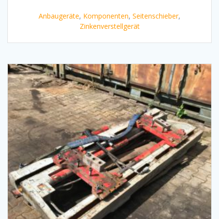
Anbaugeräte
,
Komponenten
,
Seitenschieber
,
Zinkenverstellgerät