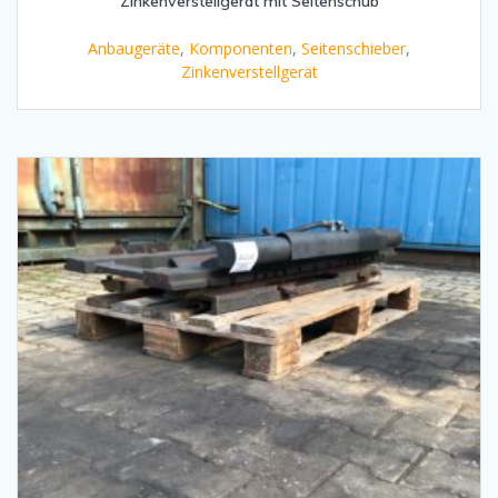
Zinkenverstellgerät mit Seitenschub
Anbaugeräte
,
Komponenten
,
Seitenschieber
,
Zinkenverstellgerät