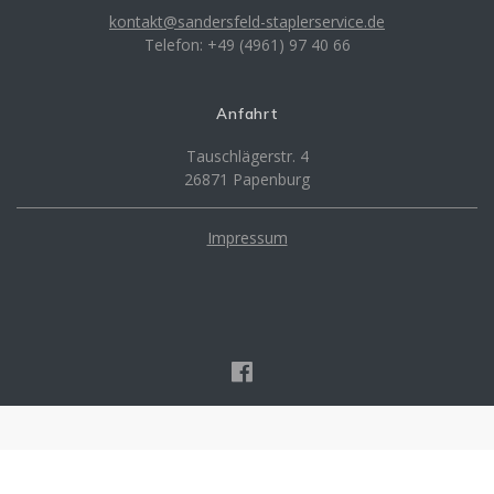
kontakt@sandersfeld-staplerservice.de
Telefon: +49 (4961) 97 40 66
Anfahrt
Tauschlägerstr. 4
26871 Papenburg
Impressum
Staplerservice Sandersfeld GmbH
© 2026 powered by leemhuis edv-consulting