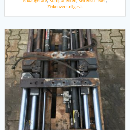
Anbaugeräte
,
Komponenten
,
Seitenschieber
,
Zinkenverstellgerät