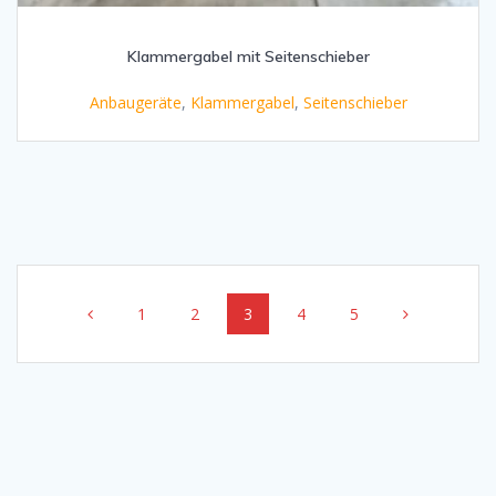
Klammergabel mit Seitenschieber
Anbaugeräte
,
Klammergabel
,
Seitenschieber
Beitragsnavigation
Seite
Seite
Seite
Seite
Seite
1
2
3
4
5