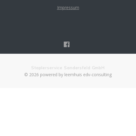
Impressum
Staplerservice Sandersfeld GmbH
© 2026 powered by leemhuis edv-consulting