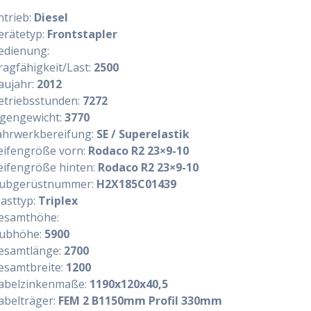
ntrieb:
Diesel
erätetyp:
Frontstapler
edienung:
ragfähigkeit/Last:
2500
aujahr:
2012
etriebsstunden:
7272
igengewicht:
3770
ahrwerkbereifung:
SE / Superelastik
eifengröße vorn:
Rodaco R2 23×9-10
eifengröße hinten:
Rodaco R2 23×9-10
ubgerüstnummer:
H2X185C01439
asttyp:
Triplex
esamthöhe:
ubhöhe:
5900
esamtlänge:
2700
esamtbreite:
1200
abelzinkenmaße:
1190x120x40,5
abelträger:
FEM 2 B1150mm Profil 330mm