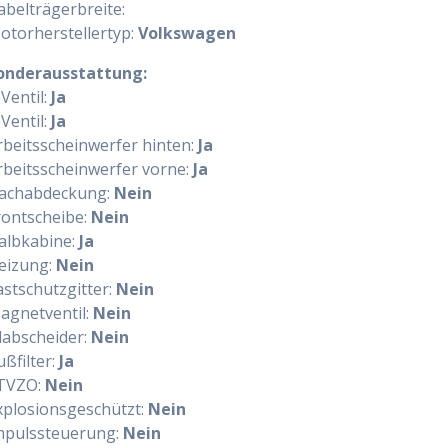
abelträgerbreite:
otorherstellertyp:
Volkswagen
onderausstattung:
-Ventil:
Ja
-Ventil:
Ja
rbeitsscheinwerfer hinten:
Ja
rbeitsscheinwerfer vorne:
Ja
achabdeckung:
Nein
rontscheibe:
Nein
albkabine:
Ja
eizung:
Nein
astschutzgitter:
Nein
agnetventil:
Nein
labscheider:
Nein
ußfilter:
Ja
TVZO:
Nein
xplosionsgeschützt:
Nein
mpulssteuerung:
Nein