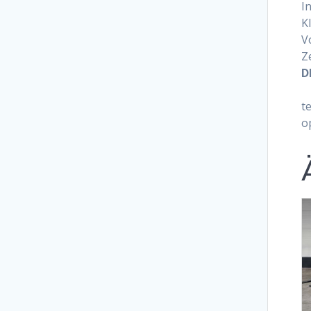
In
K
V
Ze
D
t
o