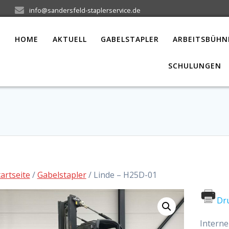
info@sandersfeld-staplerservice.de
HOME
AKTUELL
GABELSTAPLER
ARBEITSBÜHN
SCHULUNGEN
tartseite
/
Gabelstapler
/ Linde – H25D-01
Dr
Interne