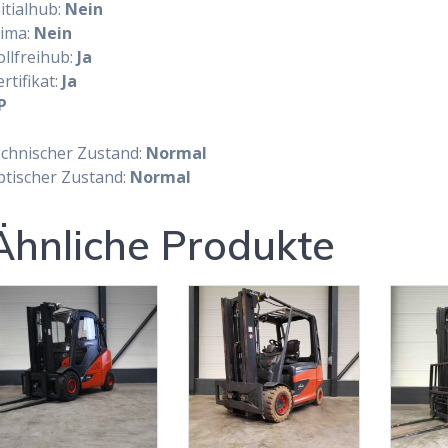
itialhub:
Nein
lima:
Nein
ollfreihub:
Ja
rtifikat:
Ja
P
echnischer Zustand:
Normal
ptischer Zustand:
Normal
Ähnliche Produkte