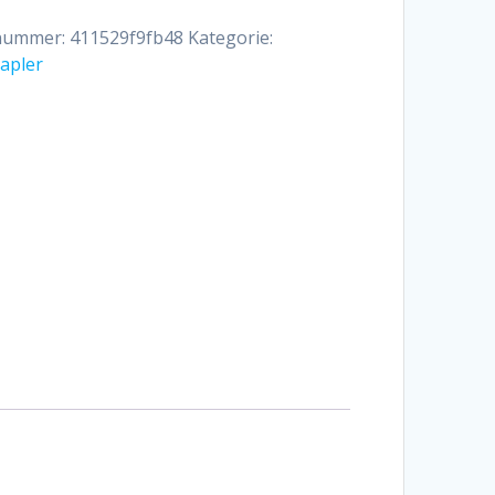
lnummer:
411529f9fb48
Kategorie:
apler