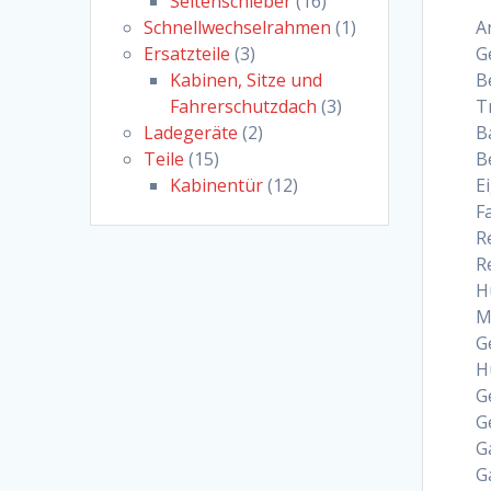
Seitenschieber
(16)
A
Schnellwechselrahmen
(1)
G
Ersatzteile
(3)
B
Kabinen, Sitze und
T
Fahrerschutzdach
(3)
B
Ladegeräte
(2)
B
Teile
(15)
E
Kabinentür
(12)
F
R
R
H
M
G
H
G
G
G
G