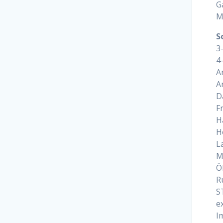
G
M
S
3
4
A
A
D
F
H
H
L
M
Ö
R
S
e
I