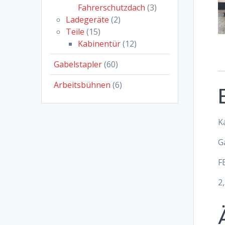
Fahrerschutzdach
(3)
Ladegeräte
(2)
Teile
(15)
Kabinentür
(12)
Gabelstapler
(60)
Arbeitsbühnen
(6)
K
G
F
2