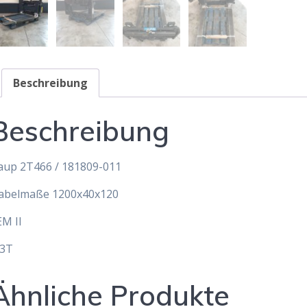
Beschreibung
Beschreibung
aup 2T466 / 181809-011
abelmaße 1200x40x120
EM II
,3T
Ähnliche Produkte