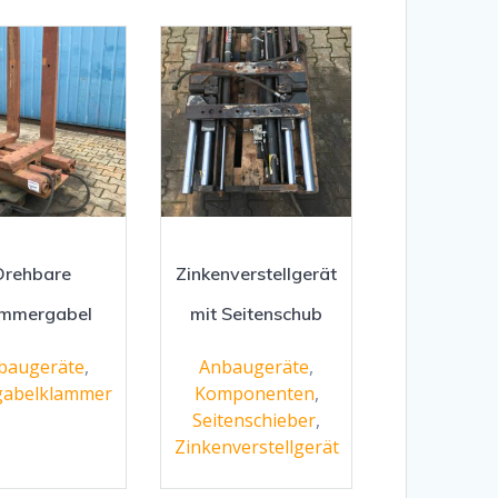
Drehbare
Zinkenverstellgerät
ammergabel
mit Seitenschub
baugeräte
,
Anbaugeräte
,
gabelklammer
Komponenten
,
Seitenschieber
,
Zinkenverstellgerät