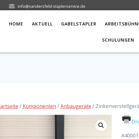
info@sandersfeld-staplerservice.de
HOME
AKTUELL
GABELSTAPLER
ARBEITSBÜHN
SCHULUNGEN
tartseite
/
Komponenten
/
Anbaugeräte
/ Zinkenverstellgerä
Dr
A40001