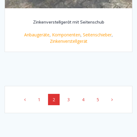
Zinkenverstellgerät mit Seitenschub
Anbaugeräte
,
Komponenten
,
Seitenschieber
,
Zinkenverstellgerät
Beitragsnavigation
Seite
Seite
Seite
Seite
Seite
1
2
3
4
5